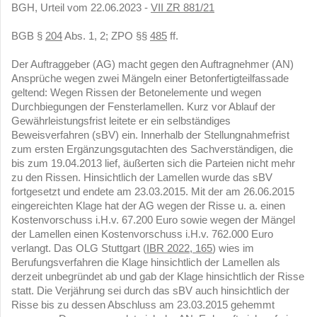
BGH, Urteil vom 22.06.2023 -
VII ZR 881/21
BGB §
204
Abs. 1, 2; ZPO §§
485
ff.
Der Auftraggeber (AG) macht gegen den Auftragnehmer (AN)
Ansprüche wegen zwei Mängeln einer Betonfertigteilfassade
geltend: Wegen Rissen der Betonelemente und wegen
Durchbiegungen der Fensterlamellen. Kurz vor Ablauf der
Gewährleistungsfrist leitete er ein selbständiges
Beweisverfahren (sBV) ein. Innerhalb der Stellungnahmefrist
zum ersten Ergänzungsgutachten des Sachverständigen, die
bis zum 19.04.2013 lief, äußerten sich die Parteien nicht mehr
zu den Rissen. Hinsichtlich der Lamellen wurde das sBV
fortgesetzt und endete am 23.03.2015. Mit der am 26.06.2015
eingereichten Klage hat der AG wegen der Risse u. a. einen
Kostenvorschuss i.H.v. 67.200 Euro sowie wegen der Mängel
der Lamellen einen Kostenvorschuss i.H.v. 762.000 Euro
verlangt. Das OLG Stuttgart (
IBR 2022, 165
) wies im
Berufungsverfahren die Klage hinsichtlich der Lamellen als
derzeit unbegründet ab und gab der Klage hinsichtlich der Risse
statt. Die Verjährung sei durch das sBV auch hinsichtlich der
Risse bis zu dessen Abschluss am 23.03.2015 gehemmt