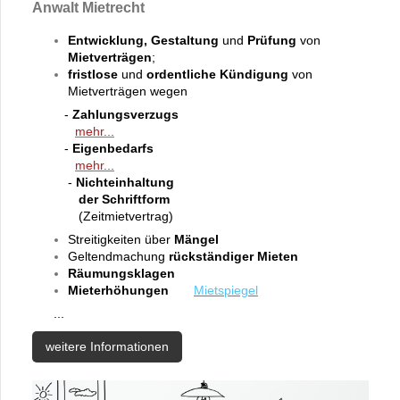
Anwalt Mietrecht
Entwicklung, Gestaltung
und
Prüfung
von
Mietverträgen
;
fristlose
und
ordentliche Kündigung
von
Mietverträgen wegen
-
Zahlungsverzugs
mehr...
-
Eigenbedarfs
mehr...
-
Nichteinhaltung
der Schriftform
(Zeitmietvertrag)
Streitigkeiten über
Mängel
Geltendmachung
rückständiger Mieten
Räumungsklagen
Mieterhöhungen
Mietspiegel
...
weitere Informationen