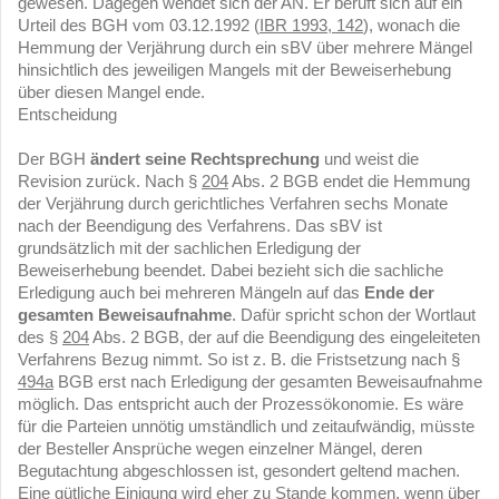
gewesen. Dagegen wendet sich der AN. Er beruft sich auf ein
Urteil des BGH vom 03.12.1992 (
IBR 1993, 142
), wonach die
Hemmung der Verjährung durch ein sBV über mehrere Mängel
hinsichtlich des jeweiligen Mangels mit der Beweiserhebung
über diesen Mangel ende.
Entscheidung
Der BGH
ändert seine Rechtsprechung
und weist die
Revision zurück. Nach §
204
Abs. 2 BGB endet die Hemmung
der Verjährung durch gerichtliches Verfahren sechs Monate
nach der Beendigung des Verfahrens. Das sBV ist
grundsätzlich mit der sachlichen Erledigung der
Beweiserhebung beendet. Dabei bezieht sich die sachliche
Erledigung auch bei mehreren Mängeln auf das
Ende der
gesamten Beweisaufnahme
. Dafür spricht schon der Wortlaut
des §
204
Abs. 2 BGB, der auf die Beendigung des eingeleiteten
Verfahrens Bezug nimmt. So ist z. B. die Fristsetzung nach §
494a
BGB erst nach Erledigung der gesamten Beweisaufnahme
möglich. Das entspricht auch der Prozessökonomie. Es wäre
für die Parteien unnötig umständlich und zeitaufwändig, müsste
der Besteller Ansprüche wegen einzelner Mängel, deren
Begutachtung abgeschlossen ist, gesondert geltend machen.
Eine gütliche Einigung wird eher zu Stande kommen, wenn über