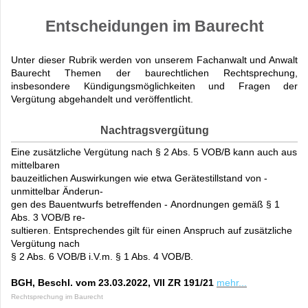
Entscheidungen im Baurecht
Unter dieser Rubrik werden von unserem Fachanwalt und Anwalt
Baurecht Themen der baurechtlichen Rechtsprechung,
insbesondere Kündigungsmöglichkeiten und Fragen der
Vergütung abgehandelt und veröffentlicht.
Nachtragsvergütung
E
ine zusätzliche Vergütung nach §
2 Abs. 5 VOB/B kann auch aus
mittelbaren
bauzeitlichen Auswirkungen wie etwa Gerätestillstand von
-
unmittelbar Änderun-
gen des Bauentwurfs betreffenden
-
Anordnungen gemäß § 1
Abs. 3 VOB/B re-
sultieren. Entsprechendes gilt f
ür
einen
Anspruch auf zusätzliche
Vergütung nach
§
2 Abs.
6
VOB/B i.V.m. § 1 Abs. 4 VOB/B.
BGH, Beschl. vom 23.03.2022, VII ZR 191/21
mehr...
Rechtsprechung im Baurecht