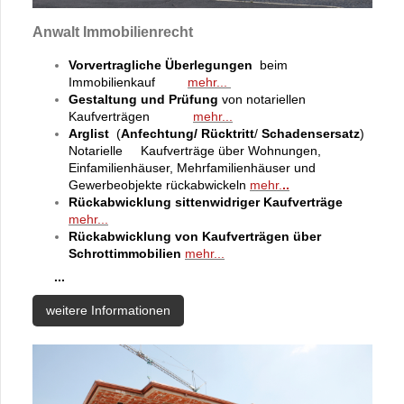
Anwalt Immobilienrecht
Vorvertragliche Überlegungen
beim
Immobilienkauf
mehr...
Gestaltung und Prüfung
von notariellen
Kaufverträgen
mehr...
Arglist
(
Anfechtung/
Rücktritt
/
Schadensersatz
)
Notarielle
Kaufverträge über Wohnungen,
Einfamilienhäuser, Mehrfamilienhäuser und
Gewerbeobjekte rückabwickeln
mehr.
..
Rückabwicklung sittenwidriger Kaufverträge
mehr...
Rückabwicklung von Kaufverträgen über
Schrottimmobilien
mehr...
...
weitere Informationen